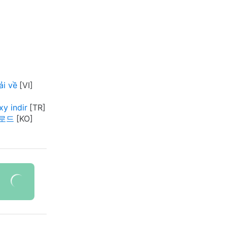
ải về
y indir
다운로드